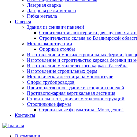
Лазерная сварка
Лазерная резка металла
Гибка металла
Галерея
Здания из сэндвич панелей
Строительство автосервиса для грузовых авт
Строительство склада во Владимрской област
Металлоконструкции
Опорные столбы
Изготовление и монтаж стропильных ферм и фальц
Изготовление и строительство каркаса беседки из 
Изготовление металлического каркаса бассейна
Изготовление стропильных ферм
Металлическая лестница на монокосоуре
Опоры трубопроводов
Производственное здание из сэндвич панелей
Противопожарная вертикальная лестница
Строительство здания из металлоконструкций
Стропильные фермы
Стропильные фермы типа "Молодечно"
Контакты
О компании