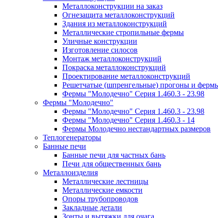
Металлоконструкции на заказ
Огнезащита металлоконструкций
Здания из металлоконструкций
Mеталлические стропильные фермы
Уличные конструкции
Изготовление силосов
Монтаж металлоконструкций
Покраска металлоконструкций
Проектирование металлоконструкций
Решетчатые (шпренгельные) прогоны и ферм
Фермы "Молодечно" Серия 1.460.3 - 23.98
Фермы "Молодечно"
Фермы "Молодечно" Серия 1.460.3 - 23.98
Фермы "Молодечно" Серия 1.460.3 - 14
Фермы Молодечно нестандартных размеров
Теплогенераторы
Банные печи
Банные печи для частных бань
Печи для общественных бань
Металлоизделия
Металлические лестницы
Металлические емкости
Опоры трубопроводов
Закладные детали
Зонты и вытяжки для очага