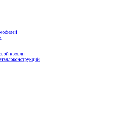
омобилей
и
евой кровли
металлоконструкций